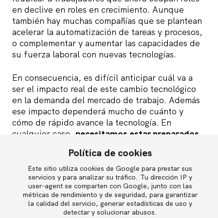
en declive en roles en crecimiento. Aunque
también hay muchas compañías que se plantean
acelerar la automatización de tareas y procesos,
o complementar y aumentar las capacidades de
su fuerza laboral con nuevas tecnologías.
En consecuencia, es difícil anticipar cuál va a
ser el impacto real de este cambio tecnológico
en la demanda del mercado de trabajo. Además
ese impacto dependerá mucho de cuánto y
cómo de rápido avance la tecnología. En
cualquier caso,
necesitamos estar preparados
.
Política de cookies
La conjetura de los puntos de inflexión
Este sitio utiliza cookies de Google para prestar sus
English
servicios y para analizar su tráfico. Tu dirección IP y
Una cuestión que debemos tener muy presente
user-agent se comparten con Google, junto con las
es que
a las tecnologías de inteligencia
métricas de rendimiento y de seguridad, para garantizar
artificial todavía les queda mucho camino por
la calidad del servicio, generar estadísticas de uso y
Política de privacidad
detectar y solucionar abusos.
recorrer.
En este sentido, resulta muy sugerente