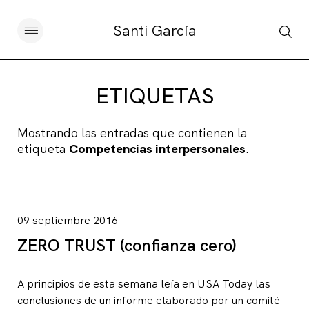
Santi García
Artículos
ETIQUETAS
Charlas y conferencias
Mostrando las entradas que contienen la
etiqueta
Competencias interpersonales
.
Libros
Sobre este blog
09 septiembre 2016
Contacto
ZERO TRUST (confianza cero)
A principios de esta semana leía en USA Today las
Suscribirse
conclusiones de un informe elaborado por un comité