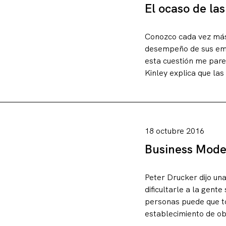
El ocaso de la
Conozco cada vez más 
desempeño de sus emp
esta cuestión me parec
Kinley explica que la
Artículos
18 octubre 2016
Business Model
Charlas y conf
Peter Drucker dijo u
dificultarle a la gent
Libros
personas puede que to
establecimiento de obj