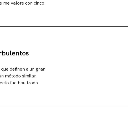
ue me valore con cinco
urbulentos
s que definen a un gran
 un método similar
yecto fue bautizado