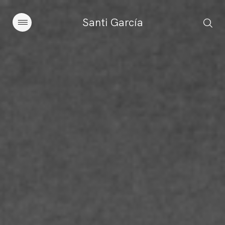
Santi García
Artículos
Charlas y conferencias
Libros
Sobre este blog
Contacto
Suscribirse