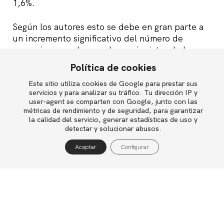
1,6%.
Según los autores esto se debe en gran parte a
un incremento significativo del número de
operaciones en las que los accionistas de la
empresa adquirida reciben dinero por sus
Política de cookies
acciones -cash deals-, tradicionalmente mejor
acogidas que aquellas en las que son retribuidos
Este sitio utiliza cookies de Google para prestar sus
English
servicios y para analizar su tráfico. Tu dirección IP y
en acciones -stock deals-. De todas formas,
user-agent se comparten con Google, junto con las
tiene que haber algo más, ya que ambos tipos
métricas de rendimiento y de seguridad, para garantizar
de operaciones vienen demostrando en los
la calidad del servicio, generar estadísticas de uso y
Política de privacidad
detectar y solucionar abusos.
últimos años un comportamiento mucho mejor
Política de cookies
que durante la anterior etapa de expansión.
Aceptar
Configurar
Aviso legal
Otra noticia destacable es que las empresas
adquirentes han conseguido aumentar el
porcentaje del valor añadido que son capaces de
retener. Durante el período 1997-2000 más de
dos tercios del valor generado se quedó en
manos de los accionistas de la empresa