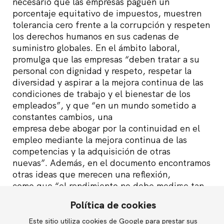
necesario que las empresas paguen un
porcentaje equitativo de impuestos, muestren
tolerancia cero frente a la corrupción y respeten
los derechos humanos en sus cadenas de
suministro globales. En el ámbito laboral,
promulga que las empresas “deben tratar a su
personal con dignidad y respeto, respetar la
diversidad y aspirar a la mejora continua de las
condiciones de trabajo y el bienestar de los
empleados”, y que “en un mundo sometido a
constantes cambios, una
empresa debe abogar por la continuidad en el
empleo mediante la mejora continua de las
competencias y la adquisición de otras
nuevas”. Además, en el documento encontramos
otras ideas que merecen una reflexión,
como que “el rendimiento no debe medirse tan
solo como los beneficios de los accionistas, sino
Política de cookies
también en relación con el cumplimiento de los
objetivos ambientales y sociales” y que “los
Este sitio utiliza cookies de Google para prestar sus
English