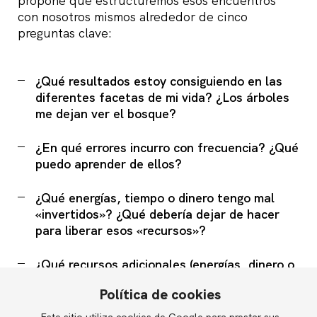
propone que estructuremos esos encuentros
con nosotros mismos alrededor de cinco
preguntas clave:
¿Qué resultados estoy consiguiendo en las
diferentes facetas de mi vida? ¿Los árboles
me dejan ver el bosque?
¿En qué errores incurro con frecuencia? ¿Qué
puedo aprender de ellos?
¿Qué energías, tiempo o dinero tengo mal
«invertidos»? ¿Qué debería dejar de hacer
para liberar esos «recursos»?
¿Qué recursos adicionales (energías, dinero o
tiempo) podría invertir?
Política de cookies
¿Dónde los invierto? ¿Qué «inversiones» me