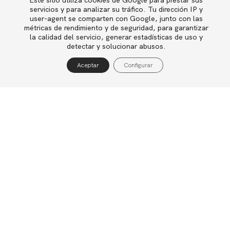
Este sitio utiliza cookies de Google para prestar sus
English
podrían proporcionar los mayores retornos en
servicios y para analizar su tráfico. Tu dirección IP y
user-agent se comparten con Google, junto con las
términos de satisfacción personal?
métricas de rendimiento y de seguridad, para garantizar
la calidad del servicio, generar estadísticas de uso y
Política de privacidad
detectar y solucionar abusos.
Así que, aprovechando que estamos a las
Política de cookies
puertas del nuevo año, ¿por qué no incluir en
Aceptar
Configurar
Aviso legal
nuestra lista de buenos propósitos para 2008
reservar un tiempo para encontrarnos con
nosotros mismos?
Imagen Le-Bourg-Heidi bajo licencia Creative
Commons
Compartir
Autoconocimiento
Empleabilidad