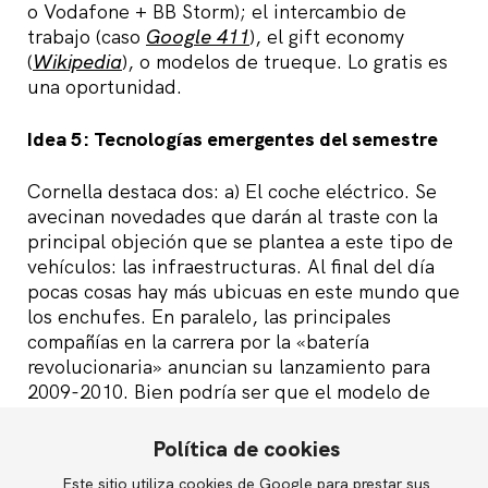
o Vodafone + BB Storm); el intercambio de
trabajo (caso
Google 411
), el gift economy
(
Wikipedia
), o modelos de trueque. Lo gratis es
una oportunidad.
Idea 5: Tecnologías emergentes del semestre
Cornella destaca dos: a) El coche eléctrico. Se
avecinan novedades que darán al traste con la
principal objeción que se plantea a este tipo de
vehículos: las infraestructuras. Al final del día
pocas cosas hay más ubicuas en este mundo que
los enchufes. En paralelo, las principales
compañías en la carrera por la «batería
revolucionaria» anuncian su lanzamiento para
2009-2010. Bien podría ser que el modelo de
negocio se centrase en una «suscripción» a un
servicio de mantenimiento de baterías. b) El
Política de cookies
cloud computing. Su objetivo: facilitar la
Este sitio utiliza cookies de Google para prestar sus
English