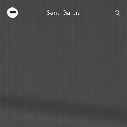
Santi García
Artículos
Charlas y conferencias
Libros
Sobre este blog
Contacto
Suscribirse