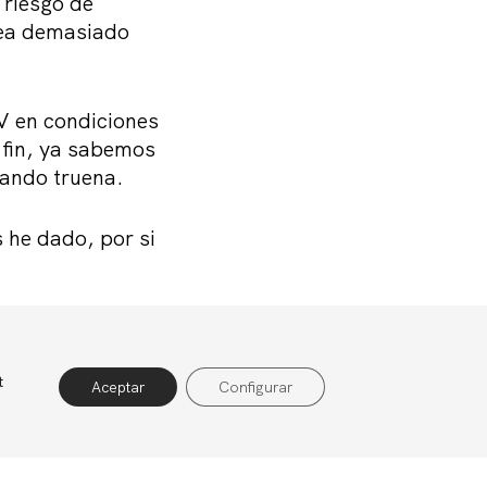
 riesgo de
sea demasiado
V en condiciones
 fin, ya sabemos
ando truena.
 he dado, por si
t
rivacidad
Política de cookies
Aviso legal
Aceptar
Configurar
eve resumen.