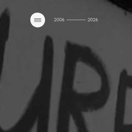
————
2006
2026