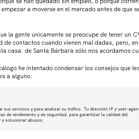
orque se han quedado sin empleo, o porque corren
n empezar a moverse en el mercado antes de que 
que la gente únicamente se preocupe de tener un C
red de contactos cuando vienen mal dadas, pero, en
ta casa: de Santa Bárbara sólo nos acordamos cu
ecálogo he intentado condensar los consejos que les
es a alguno:
s de dos páginas.
r sus servicios y para analizar su tráfico. Tu dirección IP y user-agen
Política de p
sional con mucha experiencia incluye al principio un br
s de rendimiento y de seguridad, para garantizar la calidad del
r y solucionar abusos.
riencia en orden cronológico inverso.