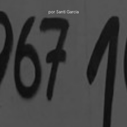
por Santi Garcia
erencias