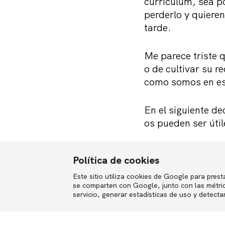
curriculum, sea p
perderlo y quiere
tarde.
Me parece triste 
o de cultivar su 
como somos en es
En el siguiente d
os pueden ser útil
Política de cookies
Brevedad: no má
Este sitio utiliza cookies de Google para presta
English
Si eres un profe
se comparten con Google, junto con las métrica
servicio, generar estadísticas de uso y detecta
Presenta tu expe