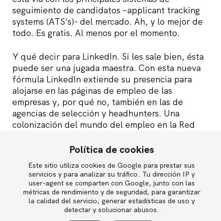
seguimiento de candidatos –applicant tracking
systems (ATS’s)- del mercado. Ah, y lo mejor de
todo. Es gratis. Al menos por el momento.
Y qué decir para LinkedIn. Si les sale bien, ésta
puede ser una jugada maestra. Con esta nueva
fórmula LinkedIn extiende su presencia para
alojarse en las páginas de empleo de las
empresas y, por qué no, también en las de
agencias de selección y headhunters. Una
colonización del mundo del empleo en la Red
que, potencialmente, puede llevarles, además
de a consolidarse como la principal red social
Política de cookies
profesional y la mayor base de datos de
Este sitio utiliza cookies de Google para prestar sus
English
curriculums del planeta, a convertirse en un
servicios y para analizar su tráfico. Tu dirección IP y
estándar universal -tal vez «el» estándar- en
user-agent se comparten con Google, junto con las
materia de reclutamiento, a medida que
métricas de rendimiento y de seguridad, para garantizar
la calidad del servicio, generar estadísticas de uso y
empresas e individuos intensifiquen su uso de
Política de privacidad
detectar y solucionar abusos.
este medio como consecuencia de una dinámica
Política de cookies