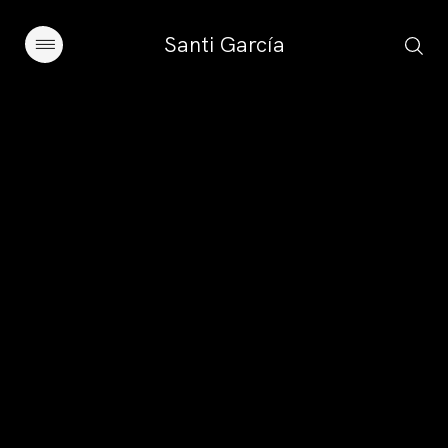
Santi García
Artículos
Charlas y conferencias
Libros
Sobre este blog
Contacto
Suscribirse