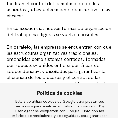
facilitan el control del cumplimiento de los
acuerdos y el establecimiento de incentivos más
eficaces.
En consecuencia, nuevas formas de organización
del trabajo más ligeras se vuelven posibles.
En paralelo, las empresas se encuentran con que
las estructuras organizativas tradicionales,
entendidas como sistemas cerrados, formadas
por «puestos» unidos entre sí por líneas de
«dependencia», y diseñadas para garantizar la
eficiencia de los procesos y el control de las
operaciones, resultan poco flexibles cuando de
lo que se trata es de leer un mercado volátil,
Política de cookies
detectar tendencias, tomar decisiones en la
incertidumbre, reconfigurarse con rapidez y
Este sitio utiliza cookies de Google para prestar sus
English
servicios y para analizar su tráfico. Tu dirección IP y
aportar nuevas soluciones antes de que lo hagan
user-agent se comparten con Google, junto con las
otros.
métricas de rendimiento y de seguridad, para garantizar