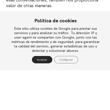
valor de otras maneras.
Por ejemplo, participar en esas conversaciones
Política de cookies
es la forma de amplificar nuestra “marca
personal” en un mercado de trabajo globalizado
Este sitio utiliza cookies de Google para prestar sus
English
servicios y para analizar su tráfico. Tu dirección IP y
y saturado de información, y conseguir que
user-agent se comparten con Google, junto con las
llegue hasta potenciales empleadores que de
métricas de rendimiento y de seguridad, para garantizar
otro modo no sabrían de nuestra existencia.
la calidad del servicio, generar estadísticas de uso y
Política de privacidad
detectar y solucionar abusos.
Política de cookies
A través de esas conversaciones también
Aceptar
Configurar
podemos recibir feedback que nos ayude a
Aviso legal
conocernos mejor a nosotros mismos, entender
cuáles de nuestras cualidades son las más
apreciadas por el mercado, y tomar conciencia
de la imagen que proyectamos en éste.
Además, mediante esas conversaciones podemos
identificar dónde se esconden las oportunidades
profesionales, y discernir la información valiosa