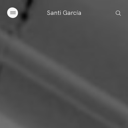
Santi García
Artículos
Charlas y conferencias
Libros
Sobre este blog
Contacto
Suscribirse