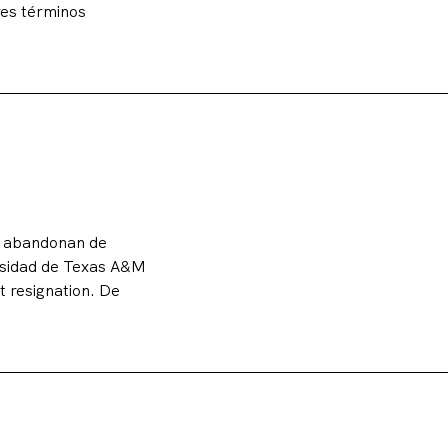
res términos
s abandonan de
ersidad de Texas A&M
 resignation. De