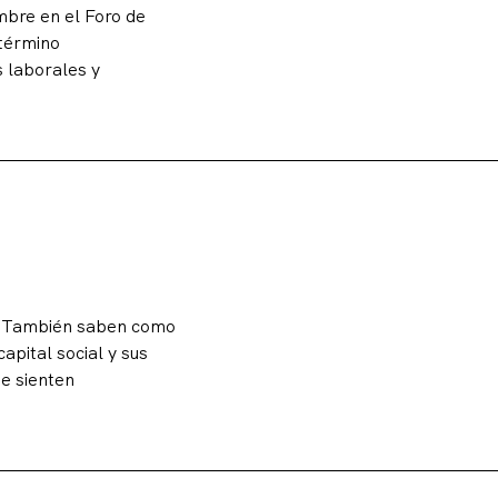
mbre en el Foro de
 término
s laborales y
d. También saben como
apital social y sus
se sienten