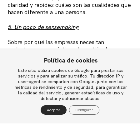
claridad y rapidez cuáles son las cualidades que
hacen diferente a una persona.
5. Un poco de sensemaking
Sobre por qué las empresas necesitan
replantearse sus prácticas de gestión de
personas. Un resumen de las principales ideas
Política de cookies
que planteé en mi charla en el evento
TEDxGranVía el pasado verano.
Este sitio utiliza cookies de Google para prestar sus
English
servicios y para analizar su tráfico. Tu dirección IP y
user-agent se comparten con Google, junto con las
6. ¿Y si en vez de atrasar el reloj una hora lo
métricas de rendimiento y de seguridad, para garantizar
atrasamos dos?
la calidad del servicio, generar estadísticas de uso y
Política de privacidad
detectar y solucionar abusos.
Política de cookies
Una pregunta a quien corresponda: ya que todos
Aceptar
Configurar
Aviso legal
tenemos tan claro que es necesario ¿por qué no
solucionamos de una vez por todas el desfase
que sufre nuestro país respecto a la hora solar?