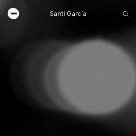
Santi García
Artículos
Charlas y conferencias
Libros
Sobre este blog
Contacto
Suscribirse