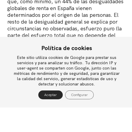
que, como mínimo, un 44% de las desigualdades
globales de renta en España vienen
determinados por el origen de las personas. El
resto de la desigualdad general se explica por
circunstancias no observadas, esfuerzo puro (la
parte del esfuerzo total que no depende del
conjunto de circunstancias) y la suerte, que, no
Política de cookies
lo olvidemos, también juega un papel.
Este sitio utiliza cookies de Google para prestar sus
English
Esta distinción entre ambas categorías de
servicios y para analizar su tráfico. Tu dirección IP y
user-agent se comparten con Google, junto con las
factores es relevante porque se ha descubierto
métricas de rendimiento y de seguridad, para garantizar
que la desigualdad de oportunidades
la calidad del servicio, generar estadísticas de uso y
Política de privacidad
obstaculiza el crecimiento económico de un país
detectar y solucionar abusos.
(entre otros motivos porque dificulta una
Política de cookies
Aceptar
Configurar
correcta asignación de capital humano en el
Aviso legal
sistema educativo y en ocupaciones de alta
cualificación), mientras que, por el contrario, la
parte de la desigualdad que se deriva de los
diferentes niveles de esfuerzo que realizan las
personas funciona como un incentivo para el