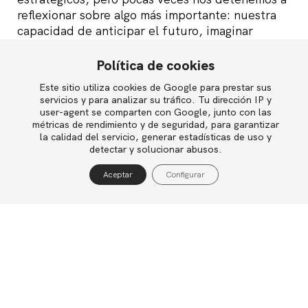
reflexionar sobre algo más importante: nuestra
capacidad de anticipar el futuro, imaginar
nuevas hipótesis, ponerlas a prueba y
prepararnos para esos posibles escenarios.
Política de cookies
Este sitio utiliza cookies de Google para prestar sus
English
Otro gran reto es dar con las claves para
servicios y para analizar su tráfico. Tu dirección IP y
gestionar de forma eficaz a los trabajadores del
user-agent se comparten con Google, junto con las
métricas de rendimiento y de seguridad, para garantizar
conocimiento, cada vez más comunes en las
la calidad del servicio, generar estadísticas de uso y
empresas y también más esenciales para su éxito
Política de privacidad
detectar y solucionar abusos.
estratégico. Dada la variabilidad del desempeño
Política de cookies
de estos profesionales y la consiguiente
Aceptar
Configurar
Aviso legal
competencia de los empleadores por conseguir a
los mejores, para las organizaciones es más
importante acertar en sus procesos de
selección, pero también crear contextos que
permitan a estos profesionales dar lo mejor de sí
mismos y fomentar su aprendizaje continuo, así
como desarrollar sistemas de trabajo ágiles y
flexibles que les permitan aprovechar de forma