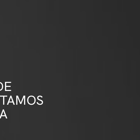
DE
ITAMOS
A