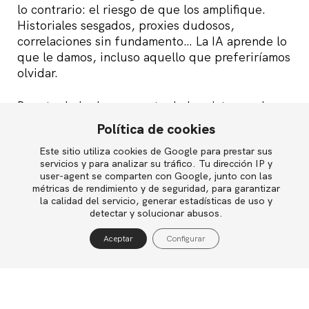
lo contrario: el riesgo de que los amplifique.
Historiales sesgados, proxies dudosos,
correlaciones sin fundamento… La IA aprende lo
que le damos, incluso aquello que preferiríamos
olvidar.
Por otro lado, buena parte de los sistemas de
contratación automatizada o scoring de
Política de cookies
desempeño funcionan con modelos que ni
Este sitio utiliza cookies de Google para prestar sus
proveedores ni clientes pueden explicar en
English
servicios y para analizar su tráfico. Tu dirección IP y
detalle.
user-agent se comparten con Google, junto con las
métricas de rendimiento y de seguridad, para garantizar
¿Cómo supervisar un sistema cuyo
la calidad del servicio, generar estadísticas de uso y
Política de privacidad
detectar y solucionar abusos.
funcionamiento no entendemos?
Política de cookies
Aceptar
Configurar
Aviso legal
Cuando la IA aterriza en lo cotidiano: cuatro
historias que nos interpelan
El informe no cae en abstracciones. Baja al