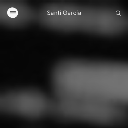
Santi García
Artículos
Charlas y conferencias
Libros
Sobre este blog
Contacto
Suscribirse