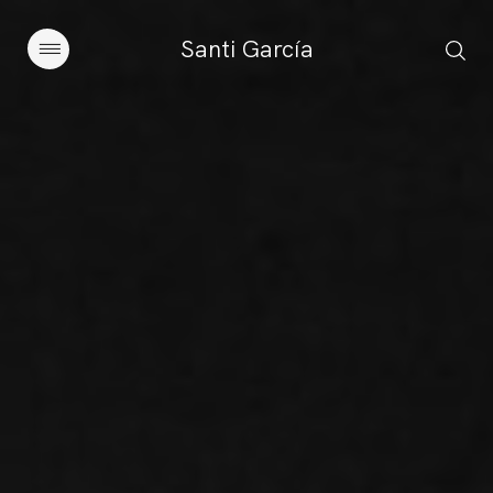
Santi García
Artículos
Charlas y conferencias
Libros
Sobre este blog
Contacto
Suscribirse