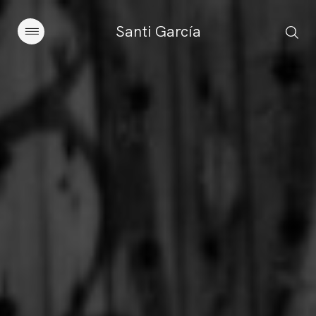
Santi García
Artículos
Charlas y conferencias
Libros
Sobre este blog
Contacto
Suscribirse