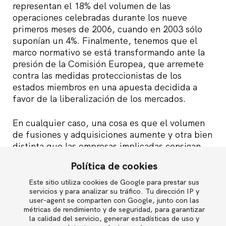
representan el 18% del volumen de las
operaciones celebradas durante los nueve
primeros meses de 2006, cuando en 2003 sólo
suponían un 4%. Finalmente, tenemos que el
marco normativo se está transformando ante la
presión de la Comisión Europea, que arremete
contra las medidas proteccionistas de los
estados miembros en una apuesta decidida a
favor de la liberalización de los mercados.
En cualquier caso, una cosa es que el volumen
de fusiones y adquisiciones aumente y otra bien
distinta que las empresas implicadas consigan
las sinergias que persiguen. El hecho es que más
Política de cookies
del 60% de estas operaciones no alcanza sus
objetivos. Un dato que debería preocuparnos,
Este sitio utiliza cookies de Google para prestar sus
English
servicios y para analizar su tráfico. Tu dirección IP y
especialmente cuando todo apunta a que la
user-agent se comparten con Google, junto con las
tendencia seguirá al alza en los próximos meses.
métricas de rendimiento y de seguridad, para garantizar
la calidad del servicio, generar estadísticas de uso y
Política de privacidad