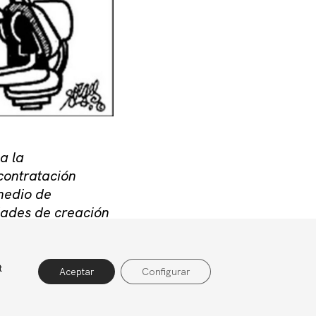
a la
contratación
 medio de
dades de creación
 patente la
t
rivacidad
Política de cookies
Aviso legal
Aceptar
Configurar