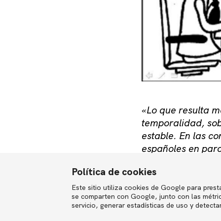
«Lo que resulta má
temporalidad, sob
estable. En las c
españoles en paro
de empleo, y no p
Política de cookies
efectividad de lo
Este sitio utiliza cookies de Google para presta
English
se comparten con Google, junto con las métrica
Dixit.
servicio, generar estadísticas de uso y detecta
Imagen Forges