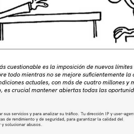
s cuestionable es la imposición de nuevos límites 
re todo mientras no se mejore suficientemente la 
ondiciones actuales, con más de cuatro millones y
, es crucial mantener abiertas todas las oportuni
erjudicarlas en lo más mínimo en tanto no se haga
s nuevos canales de contratación indefinida.»
r sus servicios y para analizar su tráfico. Tu dirección IP y user-agen
Política de p
s de rendimiento y de seguridad, para garantizar la calidad del
r y solucionar abusos.