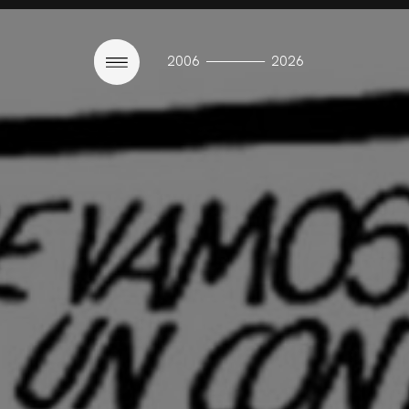
————
2006
2026