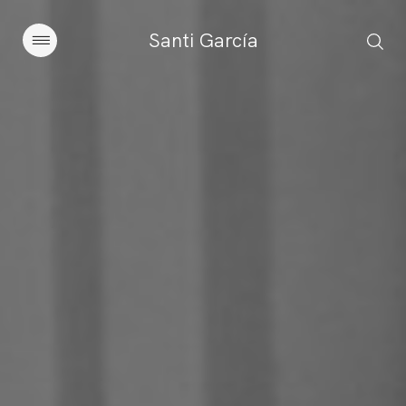
Santi García
Artículos
Charlas y conferencias
Libros
Sobre este blog
Contacto
Suscribirse