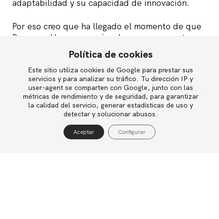
adaptabilidad y su capacidad de innovación.
Por eso creo que ha llegado el momento de que
Recursos Humanos revise de manera urgente y
profunda el rol que juega en las organizaciones,
Política de cookies
y el valor que generan sus actividades. Es su
responsabilidad, pero también una oportunidad
Este sitio utiliza cookies de Google para prestar sus
English
servicios y para analizar su tráfico. Tu dirección IP y
única para que esta función reivindique con sus
user-agent se comparten con Google, junto con las
hechos el papel de “socio del negocio” que
métricas de rendimiento y de seguridad, para garantizar
durante tanto tiempo ha reclamado, y pilote
la calidad del servicio, generar estadísticas de uso y
Política de privacidad
detectar y solucionar abusos.
desde la gestión de personas los cambios que
Política de cookies
las organizaciones necesitan para competir en
Aceptar
Configurar
ese nuevo escenario.
Aviso legal
Podéis leer
el artículo completo aquí
.
Imagen King County bajo licencia Creative
Commons