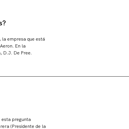
s?
, la empresa que está
 Aeron. En la
a, D.J. De Pree.
a esta pregunta
era (Presidente de la