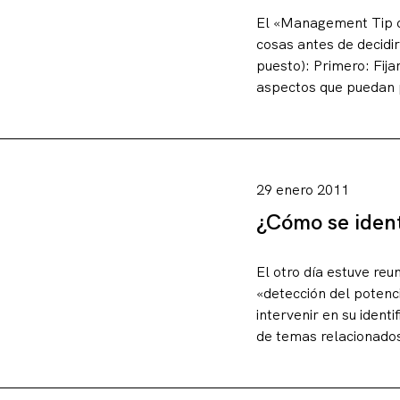
El «Management Tip of
cosas antes de decidi
puesto): Primero: Fij
aspectos que puedan 
Artículos
29 enero 2011
¿Cómo se ident
Charlas y conf
El otro día estuve re
«detección del potenc
Libros
intervenir en su ident
de temas relacionados 
Sobre este blo