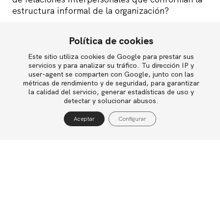
estructura informal de la organización?
¿Cómo será interpretada por las personas con
Política de cookies
que el individuo a promocionar trabaja
actualmente? ¿Y por quienes serán sus nuevos
Este sitio utiliza cookies de Google para prestar sus
English
servicios y para analizar su tráfico. Tu dirección IP y
jefes, compañeros, o colaboradores?
user-agent se comparten con Google, junto con las
métricas de rendimiento y de seguridad, para garantizar
¿Son realistas nuestras expectativas acerca de lo
la calidad del servicio, generar estadísticas de uso y
Política de privacidad
detectar y solucionar abusos.
que esperamos que consiga la persona en su
Política de cookies
nuevo puesto, teniendo en cuenta los recursos
Aceptar
Configurar
con que contará y sus capacidades personales?
Aviso legal
…
¿Algún otro aspecto que añadir a la lista?
Imagen Huub Zeeman bajo licencia Creative
Commons