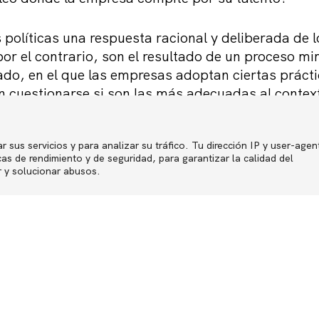
políticas una respuesta racional y deliberada de l
or el contrario, son el resultado de un proceso mi
o, en el que las empresas adoptan ciertas práct
 cuestionarse si son las más adecuadas al contex
tividad? ¿Cuáles son las consecuencias de esa falt
idad y diferenciación de esas políticas? ¿Cómo infl
r sus servicios y para analizar su tráfico. Tu dirección IP y user-agen
 organización? ¿Y que pasa cuando, además, lo que
Política de p
s de rendimiento y de seguridad, para garantizar la calidad del
ace es otra?
r y solucionar abusos.
Jones bajo licencia Creative Commons