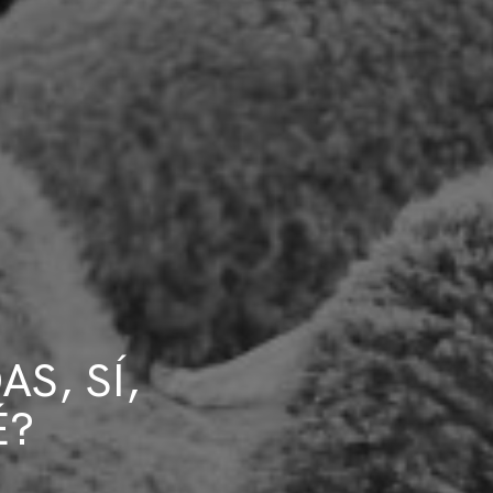
S, SÍ,
É?