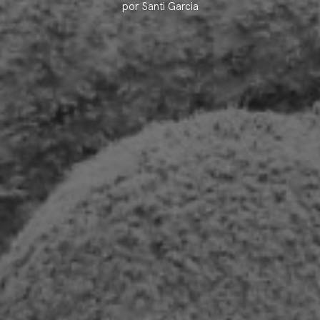
por Santi Garcia
erencias
g