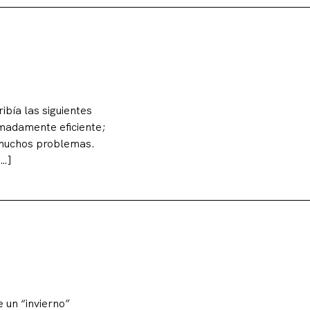
ibía las siguientes
emadamente eficiente;
 muchos problemas.
[…]
e un “invierno”