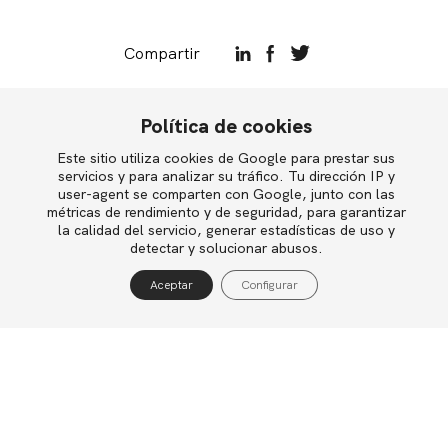
Compartir
Política de cookies
Cultura y valores de las empresas
Este sitio utiliza cookies de Google para prestar sus
English
Diseño de organizaciones
servicios y para analizar su tráfico. Tu dirección IP y
user-agent se comparten con Google, junto con las
métricas de rendimiento y de seguridad, para garantizar
Lugar y espacios de trabajo
la calidad del servicio, generar estadísticas de uso y
Política de privacidad
detectar y solucionar abusos.
Política de cookies
Nuevas formas de trabajo
Teletrabajo
Aceptar
Configurar
Aviso legal
Trabajo por cuenta propia