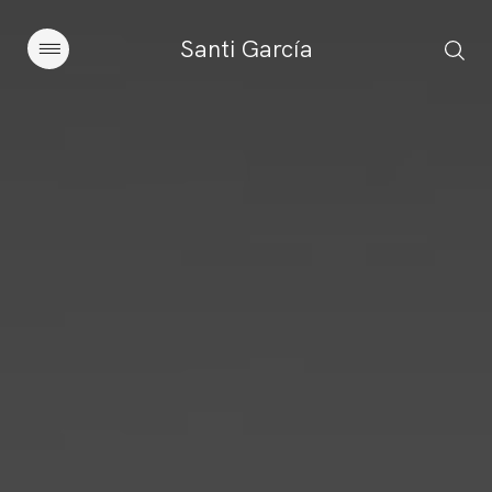
Santi García
Artículos
Charlas y conferencias
Libros
Sobre este blog
Contacto
Suscribirse