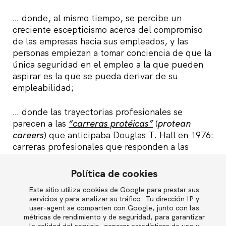
… donde, al mismo tiempo, se percibe un
creciente escepticismo acerca del compromiso
de las empresas hacia sus empleados, y las
personas empiezan a tomar conciencia de que la
única seguridad en el empleo a la que pueden
aspirar es la que se pueda derivar de su
empleabilidad;
… donde las trayectorias profesionales se
parecen a las
“carreras protéicas”
(
protean
careers
) que anticipaba Douglas T. Hall en 1976:
carreras profesionales que responden a las
preferencias y necesidades del individuo más
que a las de la organización, cuyo éxito depende
Política de cookies
en gran parte del capital social de la persona, y
Este sitio utiliza cookies de Google para prestar sus
English
que se sustentan en un ciclo continuo de
servicios y para analizar su tráfico. Tu dirección IP y
aprendizaje;
user-agent se comparten con Google, junto con las
métricas de rendimiento y de seguridad, para garantizar