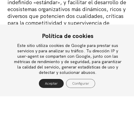
indefinido «estándar», y facilitar el desarrollo de
ecosistemas organizativos más dinámicos, ricos y
diversos que potencien dos cualidades, críticas
para la competitividad y supervivencia de
cualquier empresa que desarrolle su actividad
Política de cookies
en un entorno complejo, volátil e incierto, como
son adaptabilidad y capacidad de innovación.
Este sitio utiliza cookies de Google para prestar sus
English
servicios y para analizar su tráfico. Tu dirección IP y
user-agent se comparten con Google, junto con las
Ya veremos qué acogida tiene en el mercado.
métricas de rendimiento y de seguridad, para garantizar
la calidad del servicio, generar estadísticas de uso y
Política de privacidad
Imagen 1Day Review bajo licencia Creative
detectar y solucionar abusos.
Política de cookies
Commons
Aceptar
Configurar
Aviso legal
Compartir
Diseño de organizaciones
Innovación