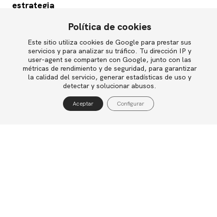
estrategia
Política de cookies
La cultura organizativa también juega un papel
determinante. Cualidades como innovación o
Este sitio utiliza cookies de Google para prestar sus
English
adaptabilidad no se compran ni se deciden en
servicios y para analizar su tráfico. Tu dirección IP y
user-agent se comparten con Google, junto con las
una reunión de directivos. Surgen, en gran
métricas de rendimiento y de seguridad, para garantizar
medida, de cómo se entienden en la
la calidad del servicio, generar estadísticas de uso y
Política de privacidad
organización conceptos como riesgo,
detectar y solucionar abusos.
creatividad, apertura o colaboración.
Política de cookies
Aceptar
Configurar
Aviso legal
6. El talento también es una propiedad del
sistema
Se habla con frecuencia de la “guerra por el
talento”, como si el talento fuese una sustancia
rara que aparece o desaparece misteriosamente.
Pero muchas veces el problema no es la escasez
de talento, sino la escasez de contextos
organizativos donde ese talento pueda