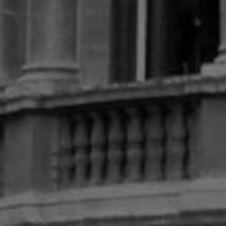
erencias
g