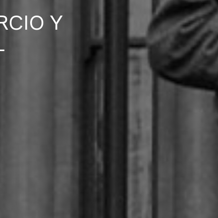
RCIO Y
L