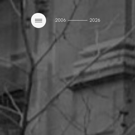
————
2006
2026