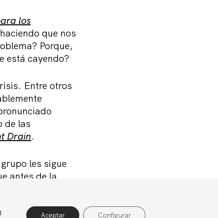
ara los
é haciendo que nos
problema? Porque,
ue está cayendo?
isis. Entre otros
rablemente
 pronunciado
o de las
t Drain
.
grupo les sigue
e antes de la
gro, sino también
gelación de
iones.
t
rivacidad
Política de cookies
Aviso legal
Aceptar
Configurar