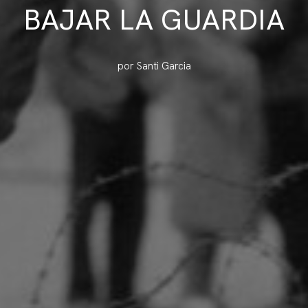
BAJAR LA GUARDIA
por Santi Garcia
erencias