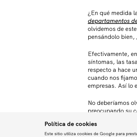
¿En qué medida la
departamentos d
olvidemos de este
pensándolo bien, 
Efectivamente, en 
síntomas, las tas
respecto a hace 
cuando nos fijamo
empresas. Así lo e
No deberíamos olv
preocupando su ca
crisis. No sólo po
Política de cookies
por la escasez de
proyectos, invers
Este sitio utiliza cookies de Google para presta
English