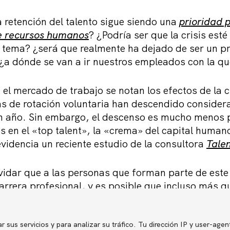
 retención del talento sigue siendo una
prioridad p
e recursos humanos
? ¿Podría ser que la crisis est
 tema? ¿será que realmente ha dejado de ser un 
¿a dónde se van a ir nuestros empleados con la q
el mercado de trabajo se notan los efectos de la cr
as de rotación voluntaria han descendido conside
un año. Sin embargo, el descenso es mucho menos
s en el «top talent», la «crema» del capital human
videncia un reciente estudio de la consultora
Talen
idar que a las personas que forman parte de este 
rrera profesional, y es posible que incluso más qu
rque pueden sentir que su empleo actual corre peli
 oportunidades de desarrollo provocada por la con
iones y formación que vemos en muchas organizac
r sus servicios y para analizar su tráfico. Tu dirección IP y user-agen
Política de p