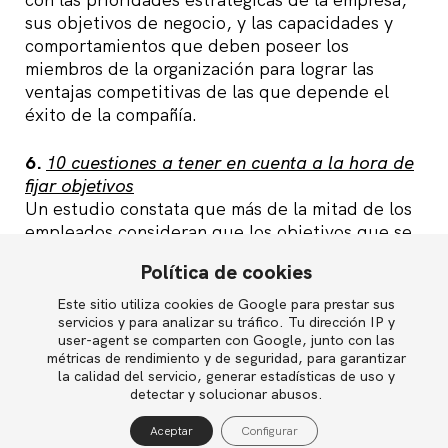
sus objetivos de negocio, y las capacidades y
comportamientos que deben poseer los
miembros de la organización para lograr las
ventajas competitivas de las que depende el
éxito de la compañía.
6.
10 cuestiones a tener en cuenta a la hora de
fijar objetivos
Un estudio constata que más de la mitad de los
empleados consideran que los objetivos que se
les marcan tienen «efectos colaterales»
Política de cookies
negativos en su comportamiento. ¿Cómo
podríamos evitarlos?
Este sitio utiliza cookies de Google para prestar sus
English
servicios y para analizar su tráfico. Tu dirección IP y
user-agent se comparten con Google, junto con las
7.
El futuro del reclutamiento en la Red
métricas de rendimiento y de seguridad, para garantizar
¿Logrará LinkedIn convertirse en un estándar
la calidad del servicio, generar estadísticas de uso y
Política de privacidad
universal en materia de reclutamiento online?
detectar y solucionar abusos.
Política de cookies
Por lo menos intentarlo lo intentan.
Aceptar
Configurar
Aviso legal