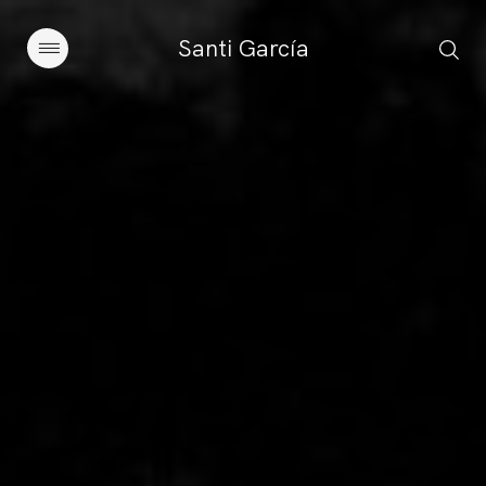
Santi García
Artículos
Charlas y conferencias
Libros
Sobre este blog
Contacto
Suscribirse